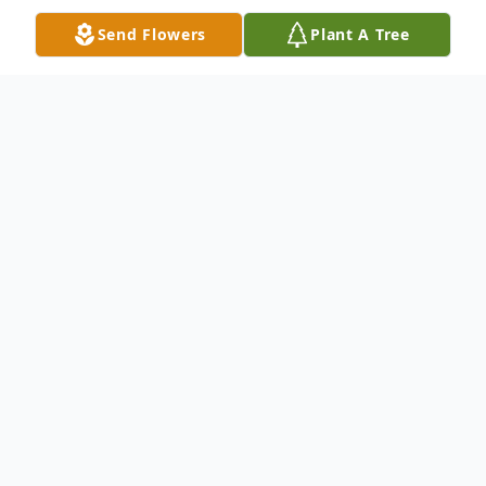
Send Flowers
Plant A Tree
Obituary
Con profundo dolor, pero con inmenso
amor, despedimos a Martín Torres, quien
falleció el 24 de Junio de 2026.
Martin Torres nació el 20 de Agosto de